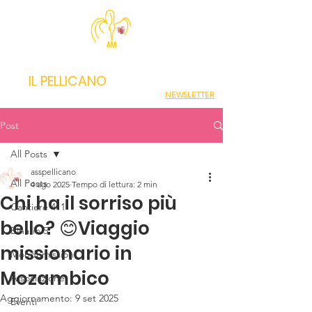
IL PELLICANO
NEWSLETTER
Post
All Posts
asspellicano
All Posts
4 ago 2025
Tempo di lettura: 2 min
Chi ha il sorriso più
Cantiere 411
bello? 😊Viaggio
Binario 5
missionario in
Mondomissioni
Mozambico
Associazione
Aggiornamento:
9 set 2025
Eventi