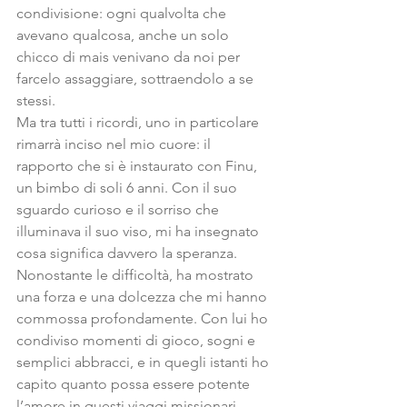
condivisione: ogni qualvolta che 
avevano qualcosa, anche un solo 
chicco di mais venivano da noi per 
farcelo assaggiare, sottraendolo a se 
stessi.
Ma tra tutti i ricordi, uno in particolare 
rimarrà inciso nel mio cuore: il 
rapporto che si è instaurato con Finu, 
un bimbo di soli 6 anni. Con il suo 
sguardo curioso e il sorriso che 
illuminava il suo viso, mi ha insegnato 
cosa significa davvero la speranza. 
Nonostante le difficoltà, ha mostrato 
una forza e una dolcezza che mi hanno 
commossa profondamente. Con lui ho 
condiviso momenti di gioco, sogni e 
semplici abbracci, e in quegli istanti ho 
capito quanto possa essere potente 
l’amore in questi viaggi missionari. 