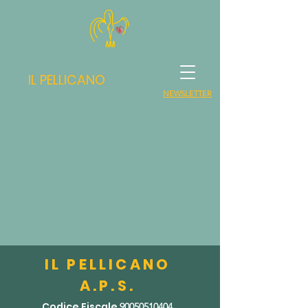
IL PELLICANO
NEWSLETTER
IL PELLICANO
A.P.S.
Codice Fiscal
e
90050510404