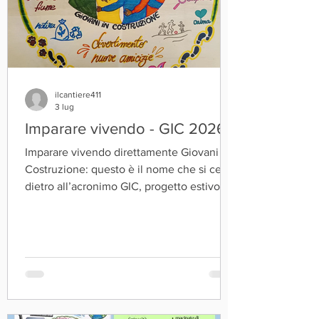
ilcantiere411
3 lug
Imparare vivendo - GIC 2026
Imparare vivendo direttamente Giovani in
Costruzione: questo è il nome che si cela
dietro all’acronimo GIC, progetto estivo de
IL PELLICANO. Una costruzione che per
noi non può non passare dal vivere
direttamente, concretamente nuove
esperienze, nuovi incontri, nuovi momenti
di osservazione ed ascolto. In questo
senso i tre giorni appena vissuti a La Verna
(AR) sono stati sicuramente tra i più ricchi;