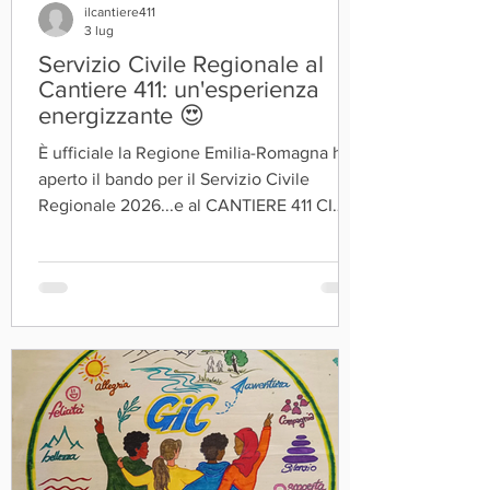
ilcantiere411
3 lug
Servizio Civile Regionale al
Cantiere 411: un'esperienza
energizzante 😍
È ufficiale la Regione Emilia-Romagna ha
aperto il bando per il Servizio Civile
Regionale 2026...e al CANTIERE 411 CI
SONO 2 POSTI DISPONIBILI La scadenza
per la presentazione delle domande
fissata alle ore 14:00 del 16 luglio. Il bando
è rivolto a persone 𝐭𝐫𝐚 𝐢 𝟏𝟖 𝐞 𝐢 𝟐𝟗 𝐚𝐧𝐧𝐢
compiuti 𝗗𝗮𝘁𝗶 𝘀𝗶𝗻𝘁𝗲𝘁𝗶𝗰𝗶 𝗱𝗲𝗹 𝗽𝗿𝗼𝗴𝗲𝘁𝘁𝗼:
- Nome progetto: Insieme per crescere
2026 - Durata: 11 mesi, dal 01/09/2026 a
31/07/2027 - Orario settimanale: dal lunedì
al