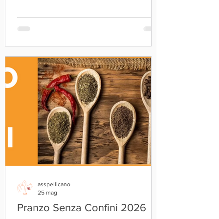
fatto di 10 tappe, i ragazzi tra i 12 e i 17 anni
con 𝙗𝙖𝙘𝙠𝙜𝙧𝙤𝙪𝙣𝙙 𝙘𝙪𝙡𝙩𝙪𝙧𝙖𝙡𝙚 𝙥𝙡𝙪𝙧𝙞𝙢𝙤
hanno lavorato su 𝙞𝙙𝙚𝙣𝙩𝙞𝙩𝙖',
𝙖𝙥𝙥𝙖𝙧𝙩𝙚𝙣𝙚𝙣𝙯𝙖 𝙚 𝙨𝙩𝙚𝙧𝙚𝙤𝙩𝙞𝙥𝙞 per
potersi riconoscere, raccontare e
risignificare, senza sentirsi “tro
asspellicano
25 mag
Pranzo Senza Confini 2026