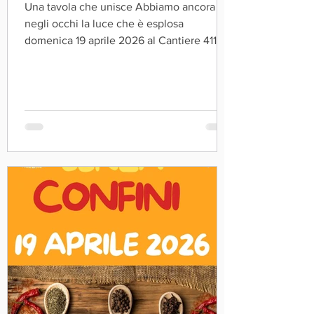
Una tavola che unisce Abbiamo ancora
negli occhi la luce che è esplosa
domenica 19 aprile 2026 al Cantiere 411. Il
Pranzo Senza Confini non è stato soltanto
un pranzo, né semplicemente una festa. È
stato molto di più: un intreccio di incontri,
sorrisi, bellezza e bontà. Alle 12.30,
all’apertura delle porte, eravate già in
tantissimi in fila. E da lì in poi… quello che
è accaduto è difficile da raccontare fino in
fondo. Profumi e sapori diversi che si
incontrano, cucine che si