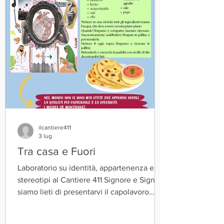
in particolare la natura ci è stata grande
maestra ed educatrice. Ecco quin
ilcantiere411
3 lug
Tra casa e Fuori
Laboratorio su identità, appartenenza e
stereotipi al Cantiere 411 Signore e Signori,
siamo lieti di presentarvi il capolavoro
realizzato dai protagonisti del progetto
𝙏𝙍𝘼 𝘾𝘼𝙎𝘼 𝙀 𝙁𝙐𝙊𝙍𝙄. In un cammino