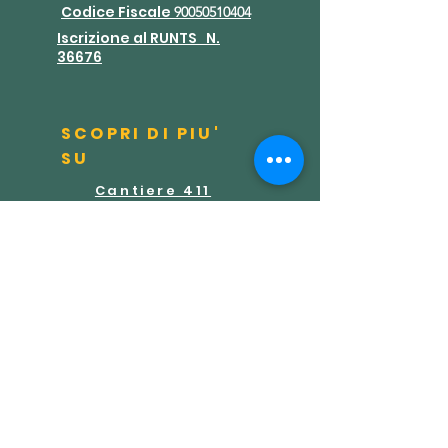
Codice Fiscal
e
90050510404
Iscrizione al RUNTS
N.
36676
SCOPRI DI PIU'
SU
Cantiere 411
Binario 5
Mondo Missione
Suore della Sacra
Famiglia
CONTATTAC
I
Via Mami, 403