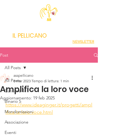
IL PELLICANO
NEWSLETTER
Post
All Posts
asspellicano
All Posts
8 mar 2023
Tempo di lettura: 1 min
Amplifica la loro voce
Cantiere 411
Aggiornamento:
19 feb 2025
Binario 5
https://www.ideaginger.it/progetti/ampl
Mondomissioni
ifica-la-loro-voce.html
Associazione
Eventi