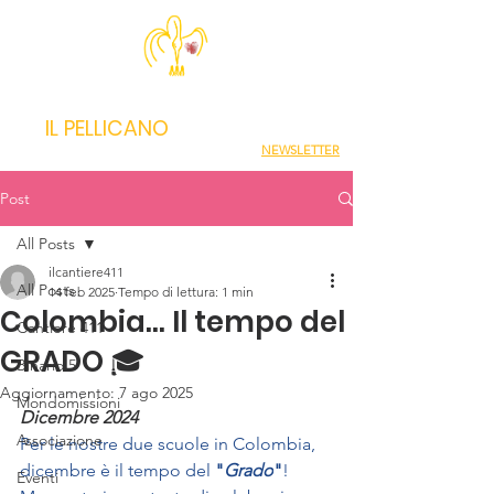
IL PELLICANO
NEWSLETTER
Post
All Posts
ilcantiere411
All Posts
14 feb 2025
Tempo di lettura: 1 min
Colombia... Il tempo del
Cantiere 411
GRADO 🎓
Binario 5
Aggiornamento:
7 ago 2025
Mondomissioni
Dicembre 2024
Associazione
Per le nostre due scuole in Colombia, 
dicembre è il tempo del 
"
Grado
"
! 
Eventi