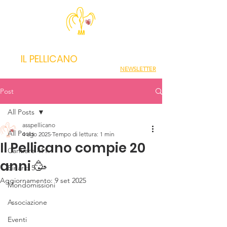
IL PELLICANO
NEWSLETTER
Post
All Posts
asspellicano
All Posts
4 ago 2025
Tempo di lettura: 1 min
Il Pellicano compie 20
Cantiere 411
anni 🥳
Binario 5
Aggiornamento:
9 set 2025
Mondomissioni
Associazione
Eventi