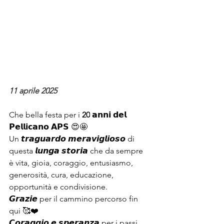
11 aprile 2025
Che bella festa per i 
20
 𝗮𝗻𝗻𝗶 𝗱𝗲𝗹 
𝗣𝗲𝗹𝗹𝗶𝗰𝗮𝗻𝗼 𝗔𝗣𝗦 😍🤩
Un 𝙩𝙧𝙖𝙜𝙪𝙖𝙧𝙙𝙤 𝙢𝙚𝙧𝙖𝙫𝙞𝙜𝙡𝙞𝙤𝙨𝙤 di 
questa 𝙡𝙪𝙣𝙜𝙖 𝙨𝙩𝙤𝙧𝙞𝙖 che da sempre 
è vita, gioia, coraggio, entusiasmo, 
generosità, cura, educazione, 
opportunità e condivisione. 
𝙂𝙧𝙖𝙯𝙞𝙚 per il cammino percorso fin 
qui 🥰❤️
𝘾𝙤𝙧𝙖𝙜𝙜𝙞𝙤 𝙚 𝙨𝙥𝙚𝙧𝙖𝙣𝙯𝙖 per i passi 