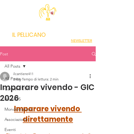
IL PELLICANO
NEWSLETTER
Post
All Posts
ilcantiere411
All Posts
3 lug
Tempo di lettura: 2 min
Imparare vivendo - GIC
Cantiere 411
2026
Binario 5
Imparare vivendo 
Mondomissioni
direttamente
Associazione
Eventi